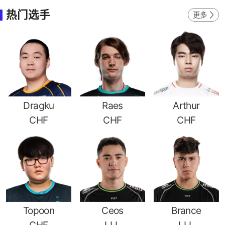
热门选手
更多
Dragku
Raes
Arthur
CHF
CHF
CHF
Topoon
Ceos
Brance
CHF
LLL
LLL