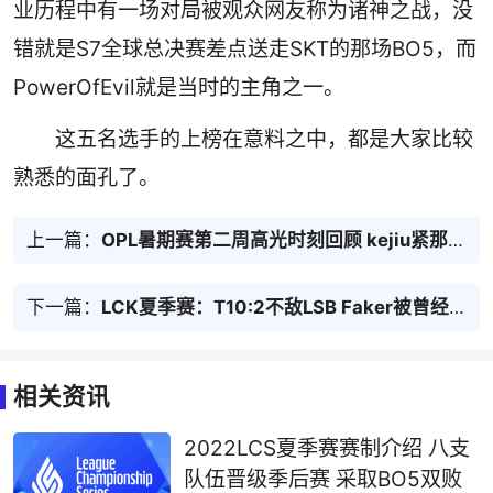
业历程中有一场对局被观众网友称为诸神之战，没
错就是S7全球总决赛差点送走SKT的那场BO5，而
PowerOfEvil就是当时的主角之一。
这五名选手的上榜在意料之中，都是大家比较
熟悉的面孔了。
上一篇：
OPL暑期赛第二周高光时刻回顾 kejiu紧那罗豪取四神呼应
下一篇：
LCK夏季赛：T10:2不敌LSB Faker被曾经的替补Clozer无情打爆
相关资讯
2022LCS夏季赛赛制介绍 八支
队伍晋级季后赛 采取BO5双败