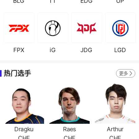
BLG
TT
EDG
UP
FPX
iG
JDG
LGD
热门选手
更多
Dragku
Raes
Arthur
CHF
CHF
CHF