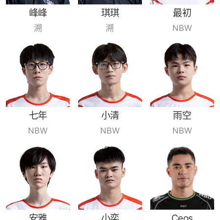
峰峰
琪琪
最初
溯
溯
NBW
七年
小清
雨空
NBW
NBW
NBW
安雅
小奕
Ceos