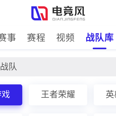
赛事
赛程
视频
战队库
游戏
王者荣耀
英