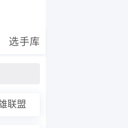
选手库
雄联盟