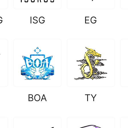
G
ISG
EG
BOA
TY