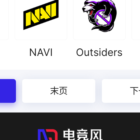
NAVI
Outsiders
末页
下