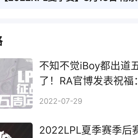
略
不知不觉iBoy都出道
了！RA官博发表祝福
璨如星
2022-07-29
2022LPL夏季赛季后