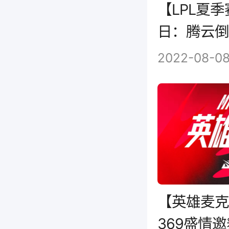
【LPL夏季
日：腾云倒
锋锁胜局
2022-08-0
【英雄麦克
369盛情邀