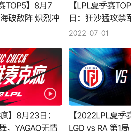
赛TOP5】8月7
【LPL夏季赛TOP
海破敌阵 炽烈冲
日：狂沙猛攻禁军
尾骤雨停
8
2022-07-01
疯】8月23日：
【2022LPL夏
舞，YAGAO无情
LGD vs RA 第1局