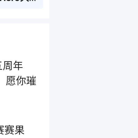
五周年
：愿你璀
赛赛果