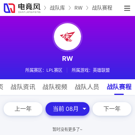
战队库
RW
战队赛程
RW
所属赛区：LPL赛区
|
所属游戏：英雄联盟
页
战队资讯
战队视频
战队人员
战队赛程
上一年
当前 08月
下一年
暂时没有更多了~